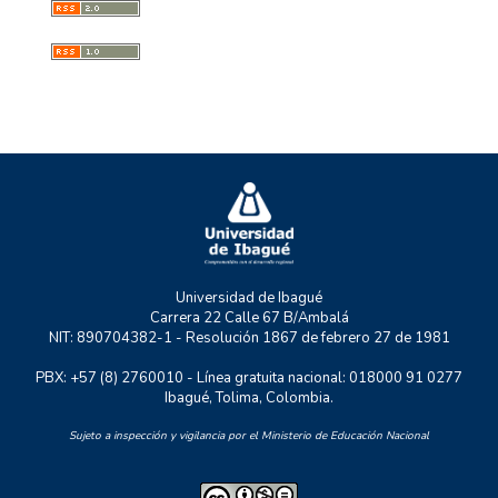
GESS
GMAE
MYSCO
NATURATU
P+TIC
RASTRO URBANO
UNIDERE
ZOON POLITIKON
Universidad de Ibagué
Carrera 22 Calle 67 B/Ambalá
NIT: 890704382-1 - Resolución 1867 de febrero 27 de 1981
PBX: +57 (8) 2760010 - Línea gratuita nacional: 018000 91 0277
Ibagué, Tolima, Colombia.
Sujeto a inspección y vigilancia por el Ministerio de Educación Nacional