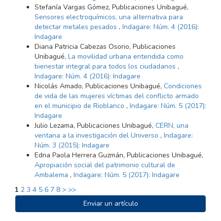
Stefanía Vargas Gómez, Publicaciones Unibagué,
Sensores electroquímicos, una alternativa para
detectar metales pesados
,
Indagare: Núm. 4 (2016):
Indagare
Diana Patricia Cabezas Osorio, Publicaciones
Unibagué,
La movilidad urbana entendida como
bienestar integral para todos los ciudadanos
,
Indagare: Núm. 4 (2016): Indagare
Nicolás Amado, Publicaciones Unibagué,
Condiciones
de vida de las mujeres víctimas del conflicto armado
en el municipio de Rioblanco
,
Indagare: Núm. 5 (2017):
Indagare
Julio Lezama, Publicaciones Unibagué,
CERN, una
ventana a la investigación del Universo
,
Indagare:
Núm. 3 (2015): Indagare
Edna Paola Herrera Guzmán, Publicaciones Unibagué,
Apropiación social del patrimonio cultural de
Ambalema
,
Indagare: Núm. 5 (2017): Indagare
1
2
3
4
5
6
7
8
>
>>
ENVIAR
Enviar un artículo
UN