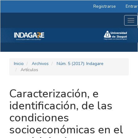
Navegación
Registrarse
Entrar
principal
Contenido
Tog
principal
nav
Barra
lateral
Inicio
Archivos
Núm. 5 (2017): Indagare
Artículos
Caracterización, e
identificación, de las
condiciones
socioeconómicas en el