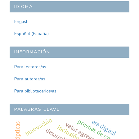
ARTÍCULO
IDIOMA
English
Español (España)
INFORMACIÓN
Para lectores/as
Para autores/as
Para bibliotecarios/as
PALABRAS CLAVE
innovación
pruebas de estado
era digital
valor agregado
inclusión
desarrollo