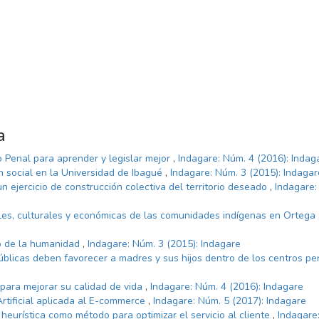
a
 Penal para aprender y legislar mejor
,
Indagare: Núm. 4 (2016): Indag
ón social en la Universidad de Ibagué
,
Indagare: Núm. 3 (2015): Indagar
n ejercicio de construcción colectiva del territorio deseado
,
Indagare:
les, culturales y económicas de las comunidades indígenas en Ortega
io de la humanidad
,
Indagare: Núm. 3 (2015): Indagare
públicas deben favorecer a madres y sus hijos dentro de los centros pen
para mejorar su calidad de vida
,
Indagare: Núm. 4 (2016): Indagare
Artificial aplicada al E-commerce
,
Indagare: Núm. 5 (2017): Indagare
 heurística como método para optimizar el servicio al cliente
,
Indagare