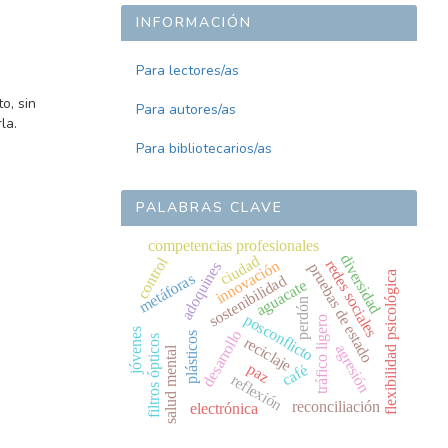
INFORMACIÓN
Para lectores/as
o, sin
Para autores/as
la.
Para bibliotecarios/as
PALABRAS CLAVE
competencias profesionales
diversidad
ciudad
control
innovación
redes sociales
adoquines
pruebas de estado
flexibilidad psicológica
metáforas
sostenibilidad
aguacate
perdón
posconflicto
tráfico ligero
jóvenes
desarrollo
plásticos
filtros ópticos
reciclaje
agresión
salud mental
paz
café
reflexión
reconciliación
electrónica