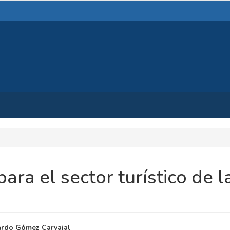
ara el sector turístico de l
NIDO
rdo Gómez Carvajal