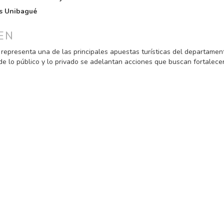
PAL
s Unibagué
ULO
EN
 representa una de las principales apuestas turísticas del departament
e lo público y lo privado se adelantan acciones que buscan fortalecer