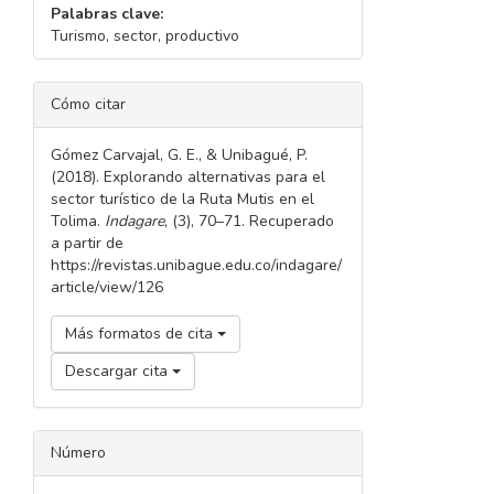
Palabras clave:
Turismo, sector, productivo
DETALLES
Cómo citar
DEL
ARTÍCULO
Gómez Carvajal, G. E., & Unibagué, P.
(2018). Explorando alternativas para el
sector turístico de la Ruta Mutis en el
Tolima.
Indagare
, (3), 70–71. Recuperado
a partir de
https://revistas.unibague.edu.co/indagare/
article/view/126
Más formatos de cita
Descargar cita
Número