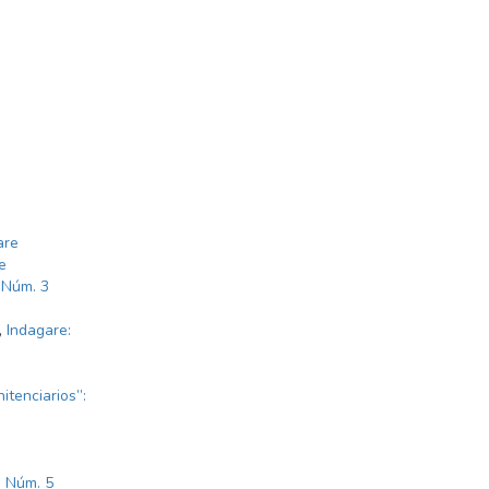
are
e
 Núm. 3
,
Indagare:
itenciarios”:
: Núm. 5