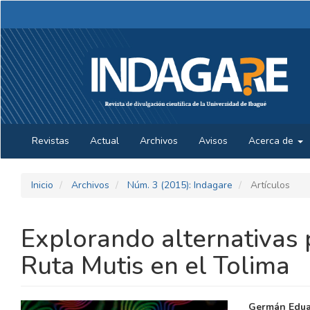
Navegación
principal
Contenido
principal
Barra
lateral
Revistas
Actual
Archivos
Avisos
Acerca de
Inicio
Archivos
Núm. 3 (2015): Indagare
Artículos
Explorando alternativas p
Ruta Mutis en el Tolima
BARRA
CONTE
Germán Edua