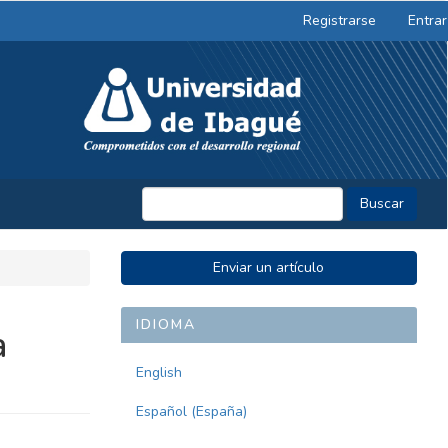
Registrarse
Entrar
Buscar
ENVIAR
Enviar un artículo
UN
ARTÍCULO
IDIOMA
a
English
Español (España)