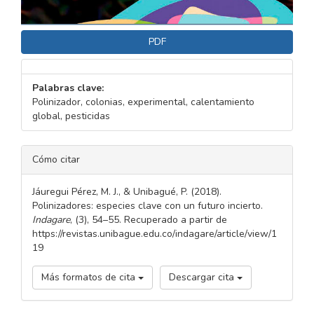
PDF
Palabras clave:
Polinizador, colonias, experimental, calentamiento
global, pesticidas
DETALLES
Cómo citar
DEL
ARTÍCULO
Jáuregui Pérez, M. J., & Unibagué, P. (2018).
Polinizadores: especies clave con un futuro incierto.
Indagare
, (3), 54–55. Recuperado a partir de
https://revistas.unibague.edu.co/indagare/article/view/1
19
Más formatos de cita
Descargar cita