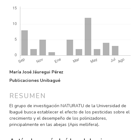
Descargas
CONTENIDO
María José Jáuregui Pérez
PRINCIPAL
Publicaciones Unibagué
DEL
ARTÍCULO
RESUMEN
El grupo de investigación NATURATU de la Universidad de
Ibagué busca establecer el efecto de los pesticidas sobre el
crecimiento y el desempeño de los polinizadores,
principalmente en las abejas (Apis mellifera)
.