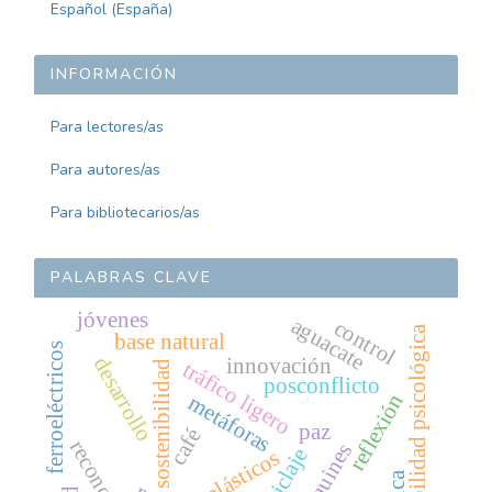
Español (España)
INFORMACIÓN
Para lectores/as
Para autores/as
Para bibliotecarios/as
PALABRAS CLAVE
jóvenes
aguacate
control
flexibilidad psicológica
base natural
ferroeléctricos
desarrollo
innovación
tráfico ligero
sostenibilidad
posconflicto
reflexión
metáforas
paz
café
adoquines
reciclaje
plásticos