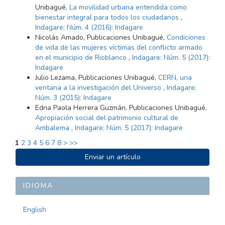
Unibagué,
La movilidad urbana entendida como
bienestar integral para todos los ciudadanos
,
Indagare: Núm. 4 (2016): Indagare
Nicolás Amado, Publicaciones Unibagué,
Condiciones
de vida de las mujeres víctimas del conflicto armado
en el municipio de Rioblanco
,
Indagare: Núm. 5 (2017):
Indagare
Julio Lezama, Publicaciones Unibagué,
CERN, una
ventana a la investigación del Universo
,
Indagare:
Núm. 3 (2015): Indagare
Edna Paola Herrera Guzmán, Publicaciones Unibagué,
Apropiación social del patrimonio cultural de
Ambalema
,
Indagare: Núm. 5 (2017): Indagare
1
2
3
4
5
6
7
8
>
>>
ENVIAR
Enviar un artículo
UN
ARTÍCULO
IDIOMA
English