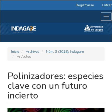
Navegación
Registrarse
Entrar
principal
Contenido
Tog
principal
nav
Barra
lateral
Inicio
Archivos
Núm. 3 (2015): Indagare
Artículos
Polinizadores: especies
clave con un futuro
incierto
BARRA