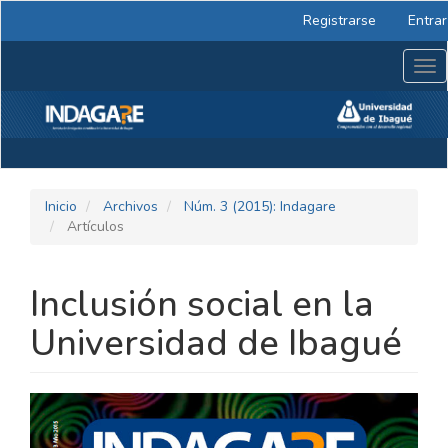
Navegación
Registrarse
Entrar
principal
Contenido
Tog
principal
nav
Barra
lateral
Inicio
Archivos
Núm. 3 (2015): Indagare
Artículos
Inclusión social en la
Universidad de Ibagué
BARRA
LATERAL