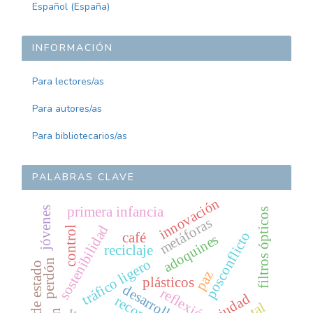
Español (España)
INFORMACIÓN
Para lectores/as
Para autores/as
Para bibliotecarios/as
PALABRAS CLAVE
innovación
primera infancia
jóvenes
filtros ópticos
metáforas
sostenibilidad
control
posconflicto
café
adoquines
reciclaje
tráfico ligero
perdón
pruebas de estado
paz
plásticos
desarrollo
reflexión
ciudad