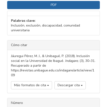
PDF
Palabras clave:
Inclusión, exclusión, discapacidad, comunidad
universitaria
DETALLES
Cómo citar
DEL
ARTÍCULO
Jáuregui Pérez, M. J., & Unibagué, P. (2018). Inclusión
social en la Universidad de Ibagué.
Indagare
, (3), 30–31.
Recuperado a partir de
https://revistas.unibague.edu.co/indagare/article/view/1
09
Más formatos de cita
Descargar cita
Número