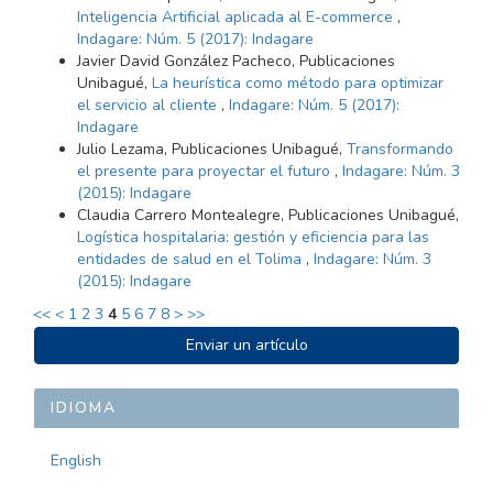
Inteligencia Artificial aplicada al E-commerce
,
Indagare: Núm. 5 (2017): Indagare
Javier David González Pacheco, Publicaciones
Unibagué,
La heurística como método para optimizar
el servicio al cliente
,
Indagare: Núm. 5 (2017):
Indagare
Julio Lezama, Publicaciones Unibagué,
Transformando
el presente para proyectar el futuro
,
Indagare: Núm. 3
(2015): Indagare
Claudia Carrero Montealegre, Publicaciones Unibagué,
Logística hospitalaria: gestión y eficiencia para las
entidades de salud en el Tolima
,
Indagare: Núm. 3
(2015): Indagare
<<
<
1
2
3
4
5
6
7
8
>
>>
ENVIAR
Enviar un artículo
UN
ARTÍCULO
IDIOMA
English