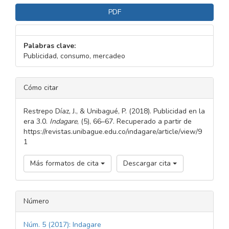
PDF
Palabras clave:
Publicidad, consumo, mercadeo
DETALLES
Cómo citar
DEL
ARTÍCULO
Restrepo Díaz, J., & Unibagué, P. (2018). Publicidad en la
era 3.0.
Indagare
, (5), 66–67. Recuperado a partir de
https://revistas.unibague.edu.co/indagare/article/view/9
1
Más formatos de cita
Descargar cita
Número
Núm. 5 (2017): Indagare