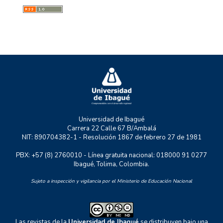
GMAE
MYSCO
NATURATU
P+TIC
RASTRO URBANO
UNIDERE
ZOON POLITIKON
Universidad de Ibagué
Carrera 22 Calle 67 B/Ambalá
NIT: 890704382-1 - Resolución 1867 de febrero 27 de 1981
PBX: +57 (8) 2760010 - Línea gratuita nacional: 018000 91 0277
Ibagué, Tolima, Colombia.
Sujeto a inspección y vigilancia por el Ministerio de Educación Nacional
Las revistas de la
Universidad de Ibagué
se distribuyen bajo una