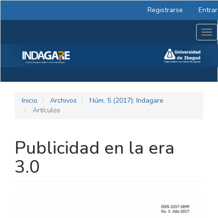
Navegación
Registrarse
Entrar
principal
Contenido
Tog
principal
nav
Barra
lateral
Inicio
Archivos
Núm. 5 (2017): Indagare
Artículos
Publicidad en la era
3.0
BARRA
LATERAL