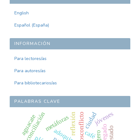
English
Español (España)
INFORMACIÓN
Para lectores/as
Para autores/as
Para bibliotecarios/as
PALABRAS CLAVE
jóvenes
reconciliación
ciudad
posconflicto
reflexión
aguacate
metáforas
adoquines
café