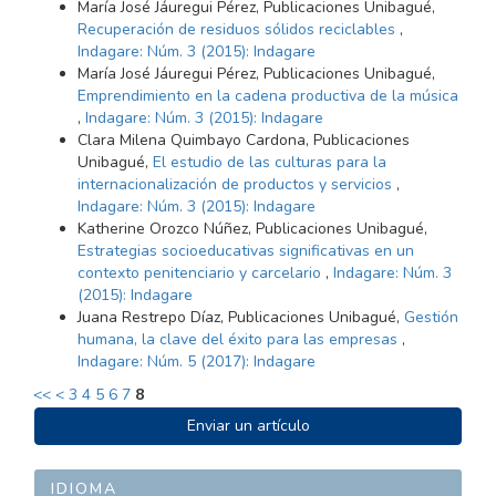
María José Jáuregui Pérez, Publicaciones Unibagué,
Recuperación de residuos sólidos reciclables
,
Indagare: Núm. 3 (2015): Indagare
María José Jáuregui Pérez, Publicaciones Unibagué,
Emprendimiento en la cadena productiva de la música
,
Indagare: Núm. 3 (2015): Indagare
Clara Milena Quimbayo Cardona, Publicaciones
Unibagué,
El estudio de las culturas para la
internacionalización de productos y servicios
,
Indagare: Núm. 3 (2015): Indagare
Katherine Orozco Núñez, Publicaciones Unibagué,
Estrategias socioeducativas significativas en un
contexto penitenciario y carcelario
,
Indagare: Núm. 3
(2015): Indagare
Juana Restrepo Díaz, Publicaciones Unibagué,
Gestión
humana, la clave del éxito para las empresas
,
Indagare: Núm. 5 (2017): Indagare
<<
<
3
4
5
6
7
8
ENVIAR
Enviar un artículo
UN
ARTÍCULO
IDIOMA