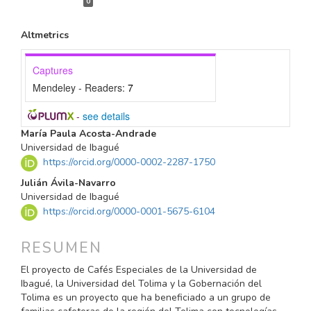
0
Altmetrics
Captures
Mendeley - Readers:
7
-
see details
CONTENIDO
María Paula Acosta-Andrade
PRINCIPAL
Universidad de Ibagué
https://orcid.org/0000-0002-2287-1750
DEL
ARTÍCULO
Julián Ávila-Navarro
Universidad de Ibagué
https://orcid.org/0000-0001-5675-6104
RESUMEN
El proyecto de Cafés Especiales de la Universidad de
Ibagué, la Universidad del Tolima y la Gobernación del
Tolima es un proyecto que ha beneficiado a un grupo de