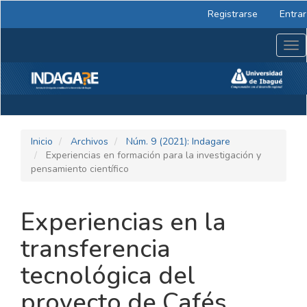
Navegación
Registrarse
Entrar
principal
Contenido
Tog
principal
nav
Barra
lateral
Inicio
Archivos
Núm. 9 (2021): Indagare
Experiencias en formación para la investigación y
pensamiento científico
Experiencias en la
transferencia
tecnológica del
proyecto de Cafés