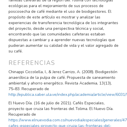
familias cafeteras de la región del Tolima con tecnologías
ecológicas para el mejoramiento de sus procesos de
poscosecha de café mediante el uso de biodigestores. El
propósito de este artículo es mostrar y analizar las
experiencias de transferencia tecnológica de los integrantes
del proyecto, desde una perspectiva técnica y social,
encontrando que las comunidades cafeteras estaban
dispuestas a cambiar y a aprender nuevas tecnologías que
pudieran aumentar su calidad de vida y el valor agregado de
su café.
REFERENCIAS
Chinappi Ciccolella, I., & Jerez Carrizo, A. (2008). Biodigestión
anaeróbica de la pulpa de café. Propuesta de saneamiento
ambiental y ahorro energético. Revista Academia, 13(13),
75–83. Recuperado de
http://epublica.saber.ula.ve/index.php/academia/article/view/6031
El Nuevo Día. (16 de julio de 2021). Cafés Especiales,
proyecto que cruza las fronteras del Tolima. El Nuevo Día.
Recuperado de
https://www.elnuevodia.com.co/nuevodia/especiales/generales/4
cafes-especiales-proyecto-que-cruza-las-fronteras-del-