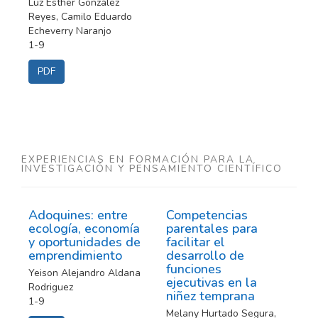
Luz Esther González
Reyes, Camilo Eduardo
Echeverry Naranjo
1-9
PDF
EXPERIENCIAS EN FORMACIÓN PARA LA
INVESTIGACIÓN Y PENSAMIENTO CIENTÍFICO
Adoquines: entre
Competencias
ecología, economía
parentales para
y oportunidades de
facilitar el
emprendimiento
desarrollo de
funciones
Yeison Alejandro Aldana
ejecutivas en la
Rodriguez
niñez temprana
1-9
Melany Hurtado Segura,