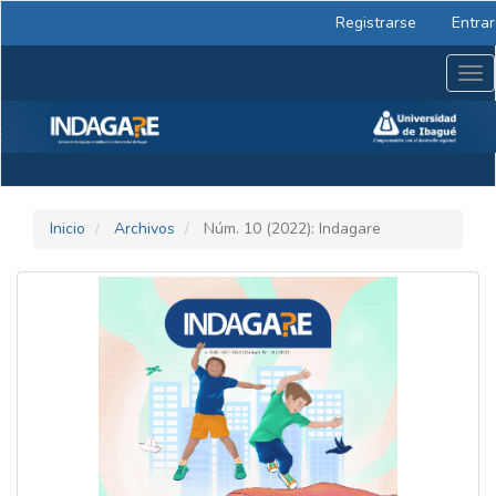
Navegación
Registrarse
Entrar
principal
Contenido
Tog
principal
nav
Barra
lateral
Inicio
Archivos
Núm. 10 (2022): Indagare