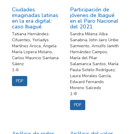
Ciudades
Participación de
imaginadas latinas
jóvenes de Ibagué
en la era digital:
en el Paro Nacional
caso Ibagué
del 2021
Tatiana Hernández-
Sandra Milena Alba
Cifuentes, Yorladys
Sanabria, John Jairo Uribe
Martínez Aroca, Ángela
Sarmiento, Arnulfo Jamith
María Lopera Molano,
Hernández Campos,
Carlos Mauricio Santana
María del Pilar
Sáenz
Salamanca Santos, María
1-6
Paula Sotelo Rodríguez,
Laura Morales García,
PDF
Edward Fernando
Moreno Salcedo
1-8
PDF
Análisis de redes
Análisis del valor