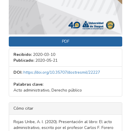
PDF
Recibido:
2020-03-10
Publicado:
2020-05-21
DOI:
https://doi.org/10.35707/dostresmil/22227
Palabras clave:
Acto administrativo, Derecho público
DETALLES
Cómo citar
DEL
ARTÍCULO
Rojas Uribe, A. I. (2020). Presentación al libro: El acto
administrativo, escrito por el profesor Carlos F. Forero