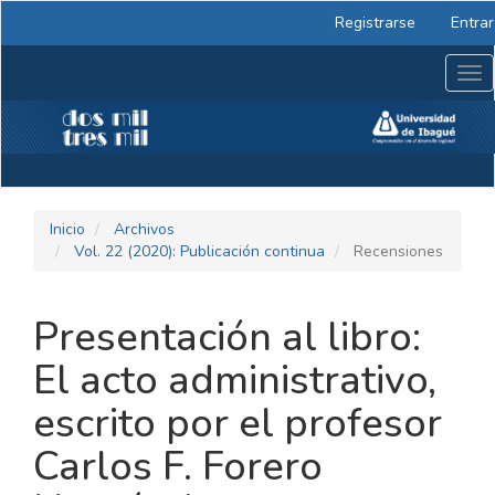
Navegación
Registrarse
Entrar
principal
Contenido
Tog
principal
nav
Barra
lateral
Inicio
Archivos
Vol. 22 (2020): Publicación continua
Recensiones
Presentación al libro:
El acto administrativo,
escrito por el profesor
Carlos F. Forero