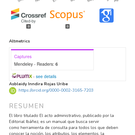
0
0
Altmetrics
Captures
Mendeley - Readers:
6
-
see details
CONTENIDO
Asbleidy Inndira Rojas Uribe
PRINCIPAL
https://orcid.org/0000-0002-3165-7203
DEL
ARTÍCULO
RESUMEN
El libro titulado El acto administrativo, publicado por la
Editorial Ibáñez, es un manual que busca servir
como herramienta de consulta para todos los que deben
conocer la noción, los atributos, los elementos, la