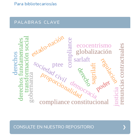
Para bibliotecarios/as
PALABRAS CLAVE
estado-nación
transformación social
compliance
derechos fundamentales
ecocentrismo
renuncias contractuales
globalización
derechos
sarlaft
regulacion
sociedad civil
ptee
sagrilaft
derecho
proporcionalidad
gobernanza
poder
democracia
justicia
compliance constitucional
REPOSITORY
CONSULTE EN NUESTRO REPOSITORIO
Política pública