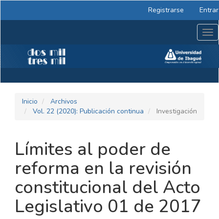
Navegación
Registrarse
Entrar
principal
Contenido
Tog
principal
nav
Barra
lateral
Inicio
Archivos
Vol. 22 (2020): Publicación continua
Investigación
Límites al poder de
reforma en la revisión
constitucional del Acto
Legislativo 01 de 2017