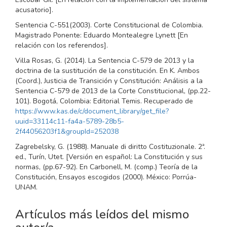
acusatorio].
Sentencia C-551(2003). Corte Constitucional de Colombia.
Magistrado Ponente: Eduardo Montealegre Lynett [En
relación con los referendos].
Villa Rosas, G. (2014). La Sentencia C-579 de 2013 y la
doctrina de la sustitución de la constitución. En K. Ambos
(Coord.), Justicia de Transición y Constitución: Análisis a la
Sentencia C-579 de 2013 de la Corte Constitucional, (pp.22-
101). Bogotá, Colombia: Editorial Temis. Recuperado de
https://www.kas.de/c/document_library/get_file?
uuid=33114c11-fa4a-5789-28b5-
2f44056203f1&groupId=252038
Zagrebelsky, G. (1988). Manuale di diritto Costituzionale. 2ª.
ed., Turín, Utet. [Versión en español: La Constitución y sus
normas, (pp.67-92). En Carbonell, M. (comp.) Teoría de la
Constitución, Ensayos escogidos (2000). México: Porrúa-
UNAM.
Artículos más leídos del mismo