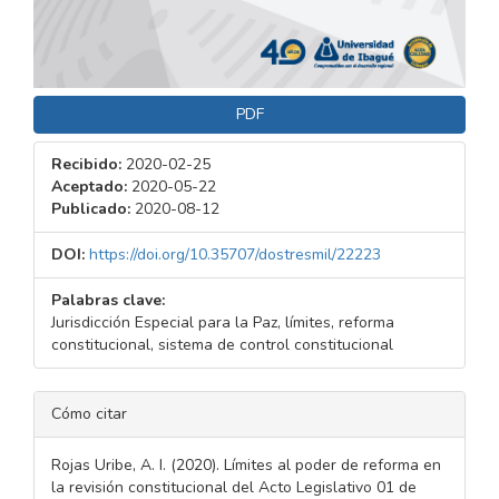
PDF
Recibido:
2020-02-25
Aceptado:
2020-05-22
Publicado:
2020-08-12
DOI:
https://doi.org/10.35707/dostresmil/22223
Palabras clave:
Jurisdicción Especial para la Paz, límites, reforma
constitucional, sistema de control constitucional
DETALLES
Cómo citar
DEL
ARTÍCULO
Rojas Uribe, A. I. (2020). Límites al poder de reforma en
la revisión constitucional del Acto Legislativo 01 de