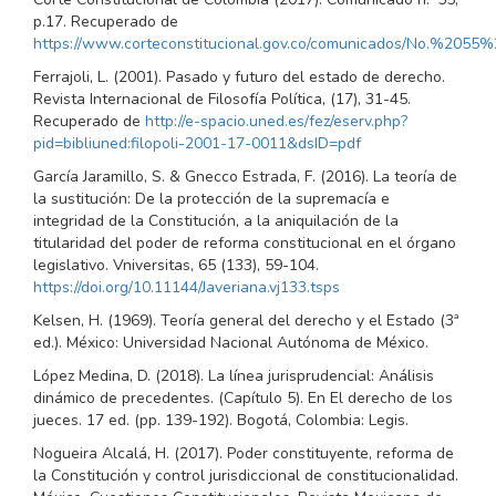
p.17. Recuperado de
https://www.corteconstitucional.gov.co/comunicados/No.%
Ferrajoli, L. (2001). Pasado y futuro del estado de derecho.
Revista Internacional de Filosofía Política, (17), 31-45.
Recuperado de
http://e-spacio.uned.es/fez/eserv.php?
pid=bibliuned:filopoli-2001-17-0011&dsID=pdf
García Jaramillo, S. & Gnecco Estrada, F. (2016). La teoría de
la sustitución: De la protección de la supremacía e
integridad de la Constitución, a la aniquilación de la
titularidad del poder de reforma constitucional en el órgano
legislativo. Vniversitas, 65 (133), 59-104.
https://doi.org/10.11144/Javeriana.vj133.tsps
Kelsen, H. (1969). Teoría general del derecho y el Estado (3ª
ed.). México: Universidad Nacional Autónoma de México.
López Medina, D. (2018). La línea jurisprudencial: Análisis
dinámico de precedentes. (Capítulo 5). En El derecho de los
jueces. 17 ed. (pp. 139-192). Bogotá, Colombia: Legis.
Nogueira Alcalá, H. (2017). Poder constituyente, reforma de
la Constitución y control jurisdiccional de constitucionalidad.