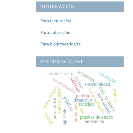
INFORMACIÓN
Para lectores/as
Para autores/as
Para bibliotecarios/as
PALABRAS CLAVE
metáforas
era digital
ferroeléctricos
jóvenes
reflexión
reconciliación
sostenibilidad
redes sociales
café
valor agregado
control
tráfico ligero
base natural
perdón
inclusión
plásticos
posconflicto
desarrollo
reciclaje
adoquines
paz
aguacate
ciudad
pruebas de estado
innovación