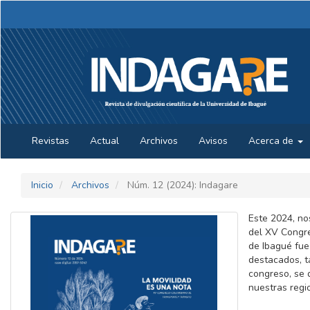
Navegación
principal
Contenido
principal
Barra
lateral
Revistas
Actual
Archivos
Avisos
Acerca de
Inicio
Archivos
Núm. 12 (2024): Indagare
Este 2024, no
del XV Congre
de Ibagué fue
destacados, t
congreso, se 
nuestras regi