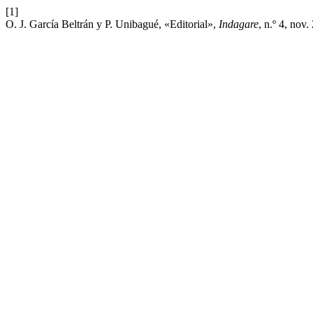
[1]
O. J. García Beltrán y P. Unibagué, «Editorial»,
Indagare
, n.º 4, nov.