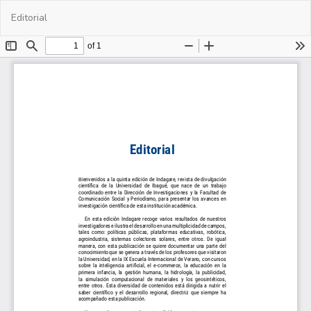
Volver
De
De
Editorial
a
PD
los
detalles
del
artículo