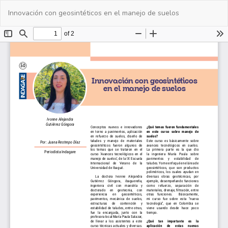
Volver
De
De
Innovación con geosintéticos en el manejo de suelos
a
PD
los
detalles
del
artículo