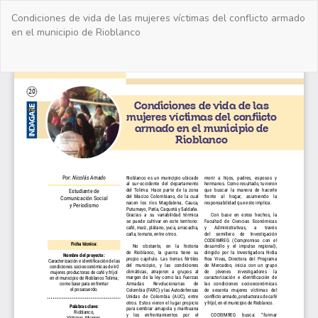
Volver
Condiciones de vida de las mujeres víctimas del conflicto armado
a
en el municipio de Rioblanco
los
detalles
del
De
De
artículo
PD