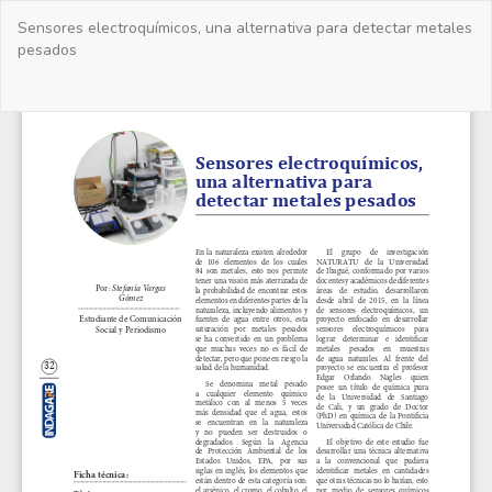
Volver
Sensores electroquímicos, una alternativa para detectar metales
a
pesados
los
detalles
del
De
De
artículo
PD