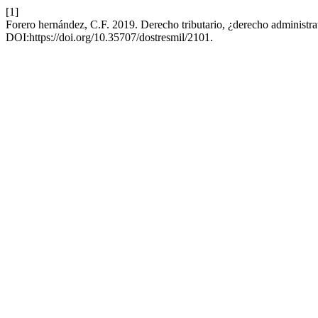
[1]
Forero hernández, C.F. 2019. Derecho tributario, ¿derecho administr
DOI:https://doi.org/10.35707/dostresmil/2101.