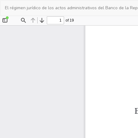
Volver
El régimen jurídico de los actos administrativos del Banco de la Re
a
los
detalles
del
artículo