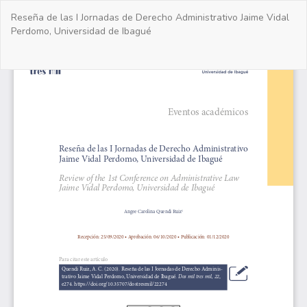
Volver
Reseña de las I Jornadas de Derecho Administrativo Jaime Vidal
a
Perdomo, Universidad de Ibagué
los
detalles
del
De
De
artículo
PD