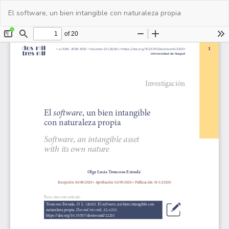
Volver
De
De
El software, un bien intangible con naturaleza propia
a
PD
los
detalles
del
artículo