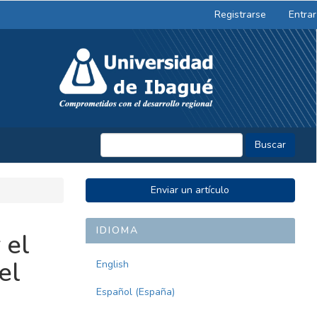
Registrarse
Entrar
Buscar
ENVIAR
Enviar un artículo
UN
ARTÍCULO
IDIOMA
 el
el
English
Español (España)