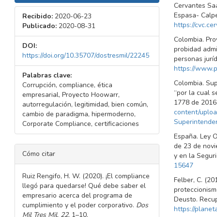
Cervantes Saa
Espasa- Calp
Recibido:
2020-06-23
https://cvc.ce
Publicado:
2020-08-31
Colombia. Pro
DOI:
probidad admin
https://doi.org/10.35707/dostresmil/22245
personas juríd
https://www
Palabras clave:
Colombia. Sup
Corrupción, compliance, ética
“por la cual s
empresarial, Proyecto Hoowarr,
1778 de 2016
autorregulación, legitimidad, bien común,
content/upl
cambio de paradigma, hipermoderno,
Superintende
Corporate Compliance, certificaciones
España. Ley O
de 23 de novi
DETALLES
Cómo citar
y en la Segur
DEL
15647
ARTÍCULO
Ruiz Rengifo, H. W. (2020). ¡El compliance
Felber, C. (20
llegó para quedarse! Qué debe saber el
proteccionismo
empresario acerca del programa de
Deusto. Recu
cumplimiento y el poder corporativo.
Dos
https://plane
Mil Tres Mil
,
22
, 1–10.