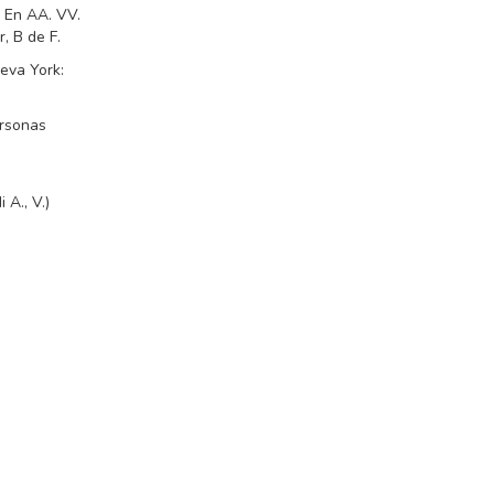
. En AA. VV.
, B de F.
eva York:
ersonas
 A., V.)