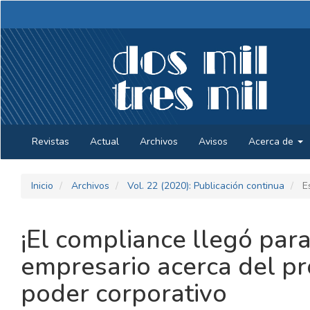
Navegación
principal
Contenido
principal
Barra
lateral
Revistas
Actual
Archivos
Avisos
Acerca de
Inicio
Archivos
Vol. 22 (2020): Publicación continua
Es
¡El compliance llegó par
empresario acerca del p
poder corporativo