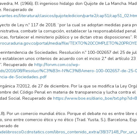
vedra, M. (1966). El ingenioso hidalgo don Quijote de La Mancha. Madr
e. Recuperado de
rvantes.es/literatura/clasicos/quijote/edicion/parte2/cap51/cap51_02.ht
yecto de Ley n.º 117 de 2018, “por la cual se adoptan medidas para p
istrativa, combatir la corrupción, establecer la responsabilidad penal
icas, fortalecer el ministerio público y se dictan otras disposiciones”.
.procuraduria.gov.co/portal/media/file/TEXTO%20COMPLETO%20PR
erintendencia de Sociedades. Resolución n.º 100-002657 del 25 de jul
e establecen unos criterios de acuerdo con el inciso 2.° del artículo 23
”. Recuperado de
http://forvm.com.co/wp-
oads/2016/08/Resoluci%C3%B3n-N%C3%BAmero-100-002657-de-25-0
ncia-de-Sociedades..pdf
rgánica 7/2012, de 27 de diciembre. Por la que se modifica la Ley Org
embre del Código Penal en materia de transparencia y lucha contra el 
idad Social. Recuperado de
https://www.boe.es/diario_boe/txt.php?id
18). Por un comercio mundial ético. Porque el debate no es entre libre 
, sino entre comercio ético y no ético (Trad. Yusta, S.). Barcelona, Es
perado de
tadelibrosco0.cdnstatics.com/libros_contenido_extra/38/37148_Por_un_