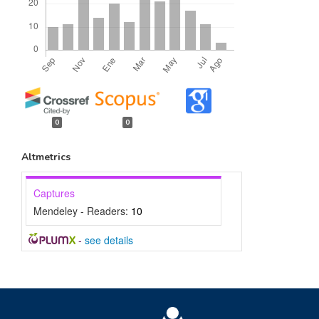
0
0
Altmetrics
Captures
Mendeley - Readers:
10
-
see details