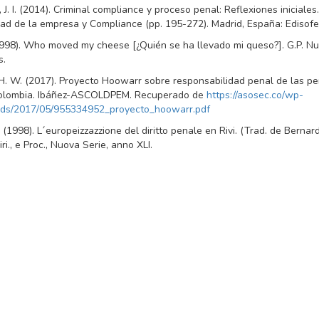
 J. I. (2014). Criminal compliance y proceso penal: Reflexiones iniciales
ad de la empresa y Compliance (pp. 195-272). Madrid, España: Edisofer
1998). Who moved my cheese [¿Quién se ha llevado mi queso?]. G.P. Nu
s.
 H. W. (2017). Proyecto Hoowarr sobre responsabilidad penal de las p
 Colombia. Ibáñez-ASCOLDPEM. Recuperado de
https://asosec.co/wp-
ads/2017/05/955334952_proyecto_hoowarr.pdf
(1998). L´europeizzazzione del diritto penale en Rivi. (Trad. de Bernardi
Diri., e Proc., Nuova Serie, anno XLI.