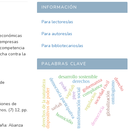
INFORMACIÓN
Para lectores/as
Para autores/as
 económicas
s empresas
Para bibliotecarios/as
 competencia
ucha contra la
PALABRAS CLAVE
desarrollo sostenible
derecho
democracia participativa
gobernanza
derechos
derechos de la naturaleza
nde
sociedad civil
poder
ontologismo
compliance
sagrilaft
transformación social
dispositivos de poder
globalización
regulacion
ptee
ciones de
sarlaft
democracia
s, (7) 12, pp.
homicidio
aña: Alianza