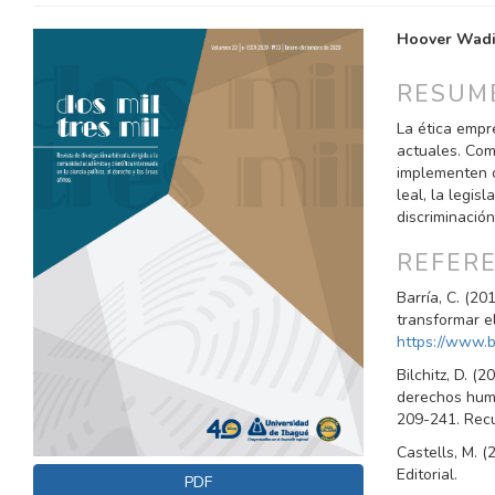
BARRA
CONTE
Hoover Wadi
LATERAL
PRINCI
DEL
DEL
RESUM
ARTÍCULO
ARTÍC
La ética empr
actuales. Com
implementen c
leal, la legis
discriminación
REFER
Barría, C. (2
transformar 
https://www.
Bilchitz, D. (
derechos huma
209-241. Rec
Castells, M. (
Editorial.
PDF