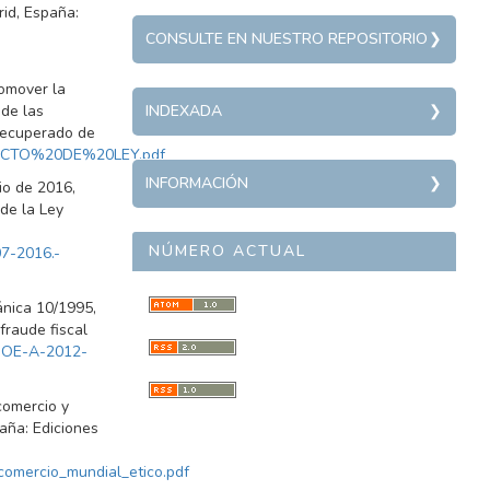
id, España:
REPOSITORY
CONSULTE EN NUESTRO REPOSITORIO
m
Política pública
romover la
INDEXADA
Sociedad
 de las
INDEXADA
 Recuperado de
Derecho penal
OYECTO%20DE%20LEY.pdf
Derecho público
INFORMACIÓN
INFORMACIÓN
io de 2016,
Derecho comercial
 de la Ley
Editor
Paz
Edwin Rubio Medina
NÚMERO ACTUAL
7-2016.-
ISSN
2539-1933
ánica 10/1995,
ISSN-L
fraude fiscal
0123-3408
=BOE-A-2012-
DOI
10.35707/dostresmil
comercio y
paña: Ediciones
comercio_mundial_etico.pdf