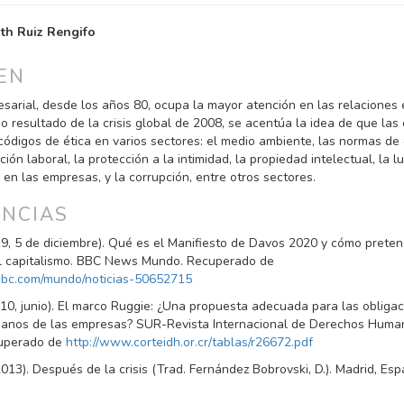
NIDO
th Ruiz Rengifo
PAL
EN
ULO
esarial, desde los años 80, ocupa la mayor atención en las relaciones
o resultado de la crisis global de 2008, se acentúa la idea de que la
ódigos de ética en varios sectores: el medio ambiente, las normas de
lación laboral, la protección a la intimidad, la propiedad intelectual, la l
 en las empresas, y la corrupción, entre otros sectores.
ENCIAS
019, 5 de diciembre). Qué es el Manifiesto de Davos 2020 y cómo prete
el capitalismo. BBC News Mundo. Recuperado de
bbc.com/mundo/noticias-50652715
2010, junio). El marco Ruggie: ¿Una propuesta adecuada para las obliga
nos de las empresas? SUR-Revista Internacional de Derechos Humano
uperado de
http://www.corteidh.or.cr/tablas/r26672.pdf
2013). Después de la crisis (Trad. Fernández Bobrovski, D.). Madrid, Esp