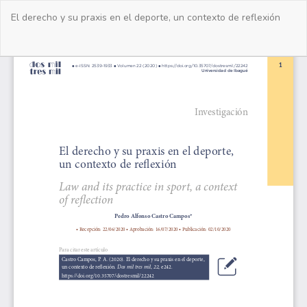
Volver
El derecho y su praxis en el deporte, un contexto de reflexión
a
los
detalles
De
De
del
PD
artículo