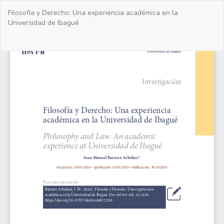
Volver
Filosofía y Derecho: Una experiencia académica en la
a
Universidad de Ibagué
los
detalles
del
De
De
artículo
PD