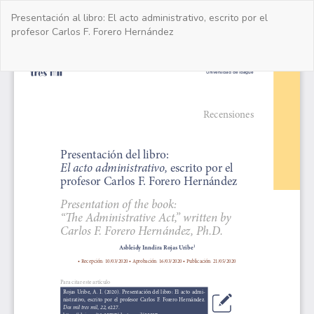
Volver
Presentación al libro: El acto administrativo, escrito por el
a
profesor Carlos F. Forero Hernández
los
detalles
del
De
De
artículo
PD