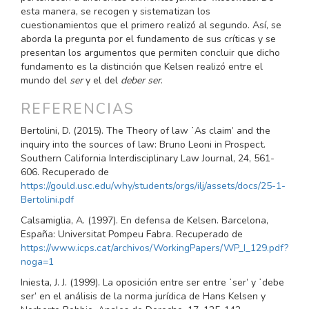
esta manera, se reco­gen y sistematizan los
cuestionamientos que el primero realizó al segundo. Así, se
aborda la pregunta por el fundamento de sus críti­cas y se
presentan los argumentos que permiten concluir que dicho
fundamento es la distinción que Kelsen realizó entre el
mundo del
ser
y el del
deber ser
.
REFERENCIAS
Bertolini, D. (2015). The Theory of law ῾As claim’ and the
inquiry into the sources of law: Bruno Leoni in Prospect.
Southern California Interdisciplinary Law Journal, 24, 561-
606. Recuperado de
https://gould.usc.edu/why/students/orgs/ilj/assets/docs/25-1-
Bertolini.pdf
Calsamiglia, A. (1997). En defensa de Kelsen. Barcelona,
España: Universitat Pompeu Fabra. Recuperado de
https://www.icps.cat/archivos/WorkingPapers/WP_I_129.pdf?
noga=1
Iniesta, J. J. (1999). La oposición entre ser entre ῾ser’ y ῾debe
ser’ en el análisis de la norma jurídica de Hans Kelsen y