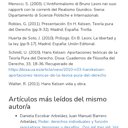
Menocci, S. (2003). L'Antiformalismo di Bruno Leoni nei suoi
rapporti con le correnti del Realismo Giuridico. Siena:
Dipartamento di Scienze Politiche e Internazionali.
Robles, G. (2011). Presentación. En H. Kelsen, Teoría pura
del Derecho (pp.9-32). Madrid, España: Trotta.
Huerta de Soto, J. (2010). Prólogo. En B. Leoni, La libertad y
la ley (pp.9-17). Madrid, España: Unión Editorial.
Schmill, U. (2010). Hans Kelsen: Aportaciones teóricas de la
Teoría Pura del Derecho. Doxa: Cuadernos de Filosofia del
Derecho, 33, 18-36. Recuperado de
https://doxa.ua.es/article/view/2010-n33-hanskelsen-
aportaciones-teoricas-de-la-teoria-pura-del-derecho
Walter, R. (2011). Hans Kelsen vida y obra.
Artículos más leídos del mismo
autor/a
Daniela Escobar Arbeláez, Juan Manuel Barrero
Arbeláez,
Poder, derechos individuales y función
regulatoria: tensiones y desafíos
,
Dos mil tres mil: Vol.