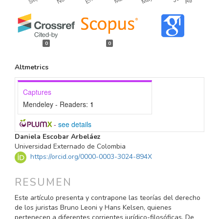
0
0
Altmetrics
Captures
Mendeley - Readers:
1
-
see details
CONTENIDO
Daniela Escobar Arbeláez
PRINCIPAL
Universidad Externado de Colombia
https://orcid.org/0000-0003-3024-894X
DEL
ARTÍCULO
RESUMEN
Este artículo presenta y contrapone las teorías del dere­cho
de los juristas Bruno Leoni y Hans Kelsen, quienes
pertenecen a diferentes corrientes jurídico-filosóficas. De