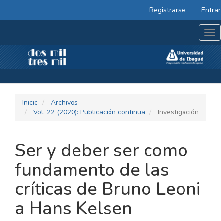
Navegación
Registrarse
Entrar
principal
Contenido
Tog
principal
nav
Barra
lateral
Inicio
Archivos
Vol. 22 (2020): Publicación continua
Investigación
Ser y deber ser como
fundamento de las
críticas de Bruno Leoni
a Hans Kelsen