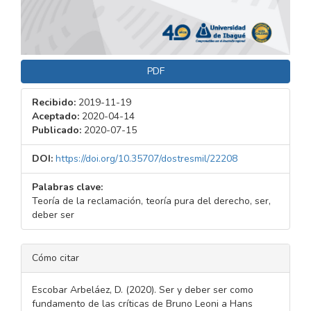
PDF
Recibido:
2019-11-19
Aceptado:
2020-04-14
Publicado:
2020-07-15
DOI:
https://doi.org/10.35707/dostresmil/22208
Palabras clave:
Teoría de la reclamación, teoría pura del derecho, ser,
deber ser
DETALLES
Cómo citar
DEL
ARTÍCULO
Escobar Arbeláez, D. (2020). Ser y deber ser como
fundamento de las críticas de Bruno Leoni a Hans