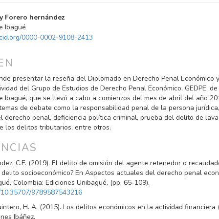
NIDO
y Forero hernández
PAL
e Ibagué
orcid.org/0000-0002-9108-2413
ULO
EN
ende presentar la reseña del Diplomado en Derecho Penal Económico y
ividad del Grupo de Estudios de Derecho Penal Económico, GEDPE, de 
e Ibagué, que se llevó a cabo a comienzos del mes de abril del año 201
emas de debate como la responsabilidad penal de la persona jurídica,
l derecho penal, deficiencia política criminal, prueba del delito de lava
e los delitos tributarios, entre otros.
ENCIAS
dez, C.F. (2019). El delito de omisión del agente retenedor o recaudad
 delito socioeconómico? En Aspectos actuales del derecho penal eco
gué, Colombia: Ediciones Unibagué, (pp. 65-109).
rg/10.35707/9789587543216
tero, H. A. (2015). Los delitos económicos en la actividad financiera (7
ones Ibáñez.