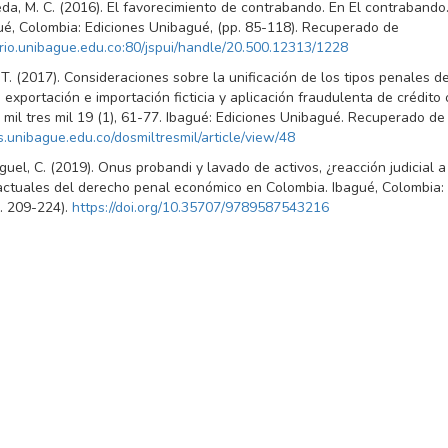
da, M. C. (2016). El favorecimiento de contrabando. En El contrabando
ué, Colombia: Ediciones Unibagué, (pp. 85-118). Recuperado de
torio.unibague.edu.co:80/jspui/handle/20.500.12313/1228
T. (2017). Consideraciones sobre la unificación de los tipos penales d
exportación e importación ficticia y aplicación fraudulenta de crédito 
 mil tres mil 19 (1), 61-77. Ibagué: Ediciones Unibagué. Recuperado de
as.unibague.edu.co/dosmiltresmil/article/view/48
el, C. (2019). Onus probandi y lavado de activos, ¿reacción judicial a
ctuales del derecho penal económico en Colombia. Ibagué, Colombia: 
. 209-224).
https://doi.org/10.35707/9789587543216