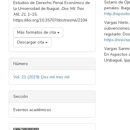
Solano de Oje
Estudios de Derecho Penal Económico de
penales. Ibag
la Universidad de Ibagué.
Dos Mil Tres
http://reposi
Mil
,
21
, 1–15.
https://doi.org/10.35707/dostresmil/2104
Vargas Nieto, 
subvenciones, 
Más formatos de cita
regulado. Dos
https://revist
Descargar cita
Vargas Sanmigu
En Aspectos a
Unibagué, (pp
Número
Vol. 21 (2019): Dos mil tres mil
Sección
Eventos académicos