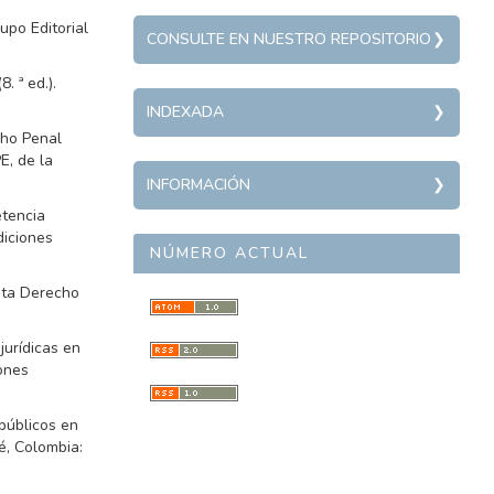
upo Editorial
REPOSITORY
CONSULTE EN NUESTRO REPOSITORIO
Política pública
. ª ed.).
INDEXADA
Sociedad
INDEXADA
cho Penal
Derecho penal
E, de la
Derecho público
INFORMACIÓN
INFORMACIÓN
Derecho comercial
etencia
Editor
Paz
diciones
Edwin Rubio Medina
NÚMERO ACTUAL
ISSN
ista Derecho
2539-1933
ISSN-L
jurídicas en
0123-3408
ones
DOI
10.35707/dostresmil
públicos en
é, Colombia: