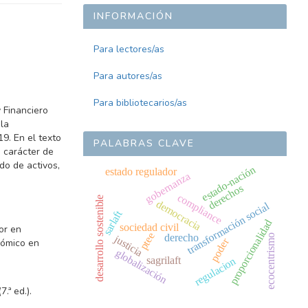
INFORMACIÓN
Para lectores/as
Para autores/as
Para bibliotecarios/as
 Financiero
la
9. En el texto
PALABRAS CLAVE
 carácter de
do de activos,
estado-nación
estado regulador
gobernanza
derechos
compliance
desarrollo sostenible
democracia
transformación social
sarlaft
proporcionalidad
sociedad civil
or en
ptee
derecho
ecocentrismo
justicia
poder
nómico en
globalización
sagrilaft
regulacion
.ª ed.).