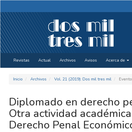
Navegación
principal
Contenido
principal
Barra
lateral
Revistas
Actual
Archivos
Avisos
Acerca de
Inicio
Archivos
Vol. 21 (2019): Dos mil tres mil
Evento
Diplomado en derecho pe
Otra actividad académica
Derecho Penal Económico