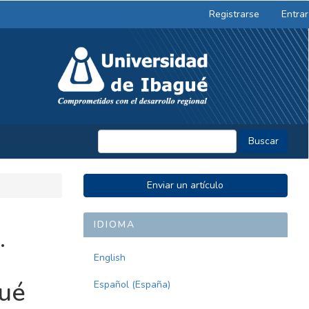
Registrarse
Entrar
Buscar
ENVIAR
Enviar un artículo
UN
ARTÍCULO
IDIOMA
.
English
gué
Español (España)