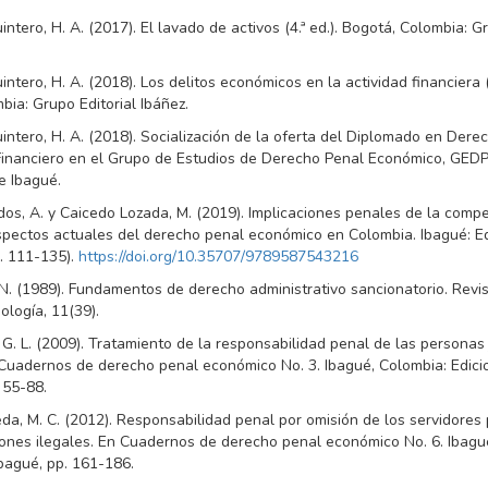
tero, H. A. (2017). El lavado de activos (4.ª ed.). Bogotá, Colombia: Gr
tero, H. A. (2018). Los delitos económicos en la actividad financiera (8
ia: Grupo Editorial Ibáñez.
ntero, H. A. (2018). Socialización de la oferta del Diplomado en Dere
inanciero en el Grupo de Estudios de Derecho Penal Económico, GEDP
e Ibagué.
dos, A. y Caicedo Lozada, M. (2019). Implicaciones penales de la comp
spectos actuales del derecho penal económico en Colombia. Ibagué: E
. 111-135).
https://doi.org/10.35707/9789587543216
a, N. (1989). Fundamentos de derecho administrativo sancionatorio. Rev
ología, 11(39).
G. L. (2009). Tratamiento de la responsabilidad penal de las personas 
Cuadernos de derecho penal económico No. 3. Ibagué, Colombia: Edici
 55-88.
da, M. C. (2012). Responsabilidad penal por omisión de los servidores 
iones ilegales. En Cuadernos de derecho penal económico No. 6. Ibagu
bagué, pp. 161-186.