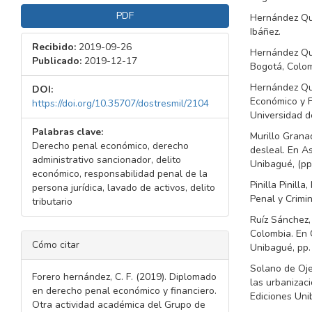
PDF
Hernández Quin
Ibáñez.
Recibido:
2019-09-26
Hernández Quin
Publicado:
2019-12-17
Bogotá, Colomb
Hernández Qui
DOI:
Económico y F
https://doi.org/10.35707/dostresmil/2104
Universidad d
Palabras clave:
Murillo Grana
Derecho penal económico, derecho
desleal. En A
administrativo sancionador, delito
Unibagué, (pp
económico, responsabilidad penal de la
Pinilla Pinill
persona jurídica, lavado de activos, delito
Penal y Crimin
tributario
Ruíz Sánchez, 
Colombia. En 
DETALLES
Cómo citar
Unibagué, pp.
DEL
ARTÍCULO
Solano de Oje
Forero hernández, C. F. (2019). Diplomado
las urbanizac
en derecho penal económico y financiero.
Ediciones Uni
Otra actividad académica del Grupo de