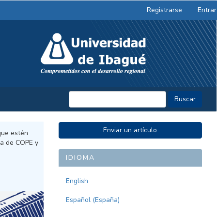
Registrarse
Entrar
Buscar
ENVIAR
Enviar un artículo
 que estén
UN
ica de COPE y
ARTÍCULO
IDIOMA
English
Español (España)