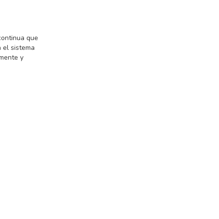
 continua que
a el sistema
lmente y