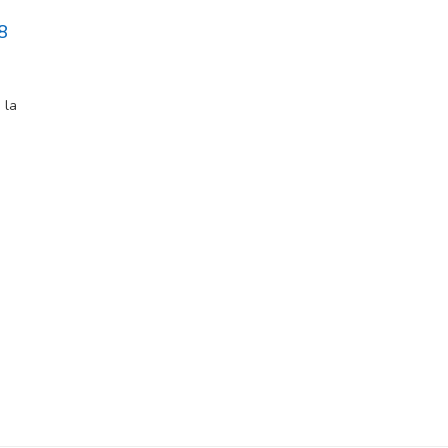
8
 la