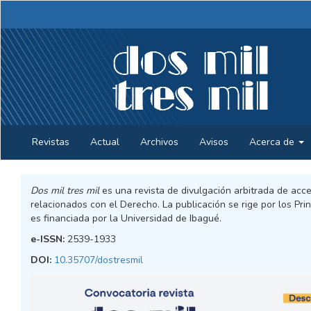
Navegación
principal
Contenido
principal
Barra
lateral
Revistas
Actual
Archivos
Avisos
Acerca de
Dos mil tres mil
es una revista de divulgación arbitrada de acce
relacionados con el Derecho. La publicación se rige por los Pr
es financiada por la Universidad de Ibagué.
e-ISSN:
2539-1933
DOI:
10.35707/dostresmil